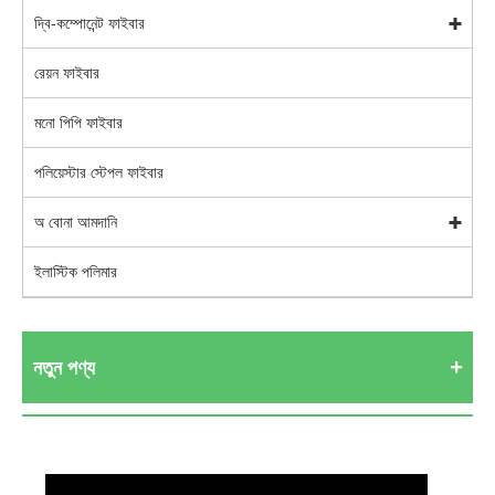
দ্বি-কম্পোনেন্ট ফাইবার
রেয়ন ফাইবার
মনো পিপি ফাইবার
পলিয়েস্টার স্টেপল ফাইবার
অ বোনা আমদানি
ইলাস্টিক পলিমার
নতুন পণ্য