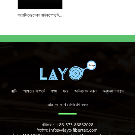
বায়োডিগ্রেডেবল বাইকম্পোনেন্ট PE/PET ফাইবার
বাড়ি
আমাদের সম্পর্কে
পণ্য
খবর
ডাউনলোড করুন
অনুসন্ধান পাঠান
আমাদের সাথে যোগাযোগ করুন
টেলিফোন:
+86-573-86862028
ইমেইল:
infos@layo-fibertex.com