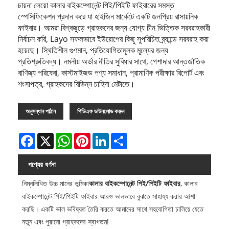
চায়না লেয়ো কালার বাইকম্পোনেন্ট পিই/পিইটি ফাইবারের সমস্ত
স্পেসিফিকেশন প্রদান করে যা হাইজিন মার্কেটে একটি জনপ্রিয় রাসায়নিক
ফাইবার। আমরা বিশ্বজুড়ে গ্রাহকদের জন্য যোগ্য চীন ভিত্তিক সরবরাহকারী
নির্বাচন করি, Layo সফলভাবে ইউরোপের কিছু সুপরিচিত ব্র্যান্ডে সরবরাহ করা
হয়েছে। স্থিতিশীল গুণমান, প্রতিযোগিতামূলক মূল্যের জন্য
প্রতিশ্রুতিবদ্ধ। নমনীয় অর্ডার নীতির সুবিধার সাথে, পেশাদার আন্তর্জাতিক
বাণিজ্য পরিষেবা, কাস্টমাইজড পণ্য সমাধান, প্রামাণিক পরীক্ষার রিপোর্ট এবং
শংসাপত্র, গ্রাহকদের বিভিন্ন চাহিদা মেটাতে।
অনুসন্ধান পাঠান
পিডিএফ ডাউনলোড করুন
Facebook
X
WhatsApp
Pinterest
LinkedIn
Share
পণ্যের বর্ণনা
নিম্নলিখিত উচ্চ মানের ভূমিকা
কালার বাইকম্পোনেন্ট পিই/পিইটি ফাইবার
, কালার
বাইকম্পোনেন্ট পিই/পিইটি ফাইবার আরও ভালভাবে বুঝতে সাহায্য করার আশা
করছি। একটি ভাল ভবিষ্যত তৈরি করতে আমাদের সাথে সহযোগিতা চালিয়ে যেতে
নতুন এবং পুরানো গ্রাহকদের স্বাগতম!