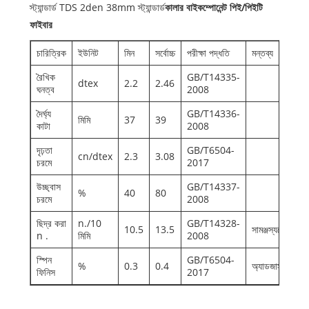
স্ট্যান্ডার্ড TDS 2den 38mm স্ট্যান্ডার্ড
কালার বাইকম্পোনেন্ট পিই/পিইটি
ফাইবার
চারিত্রিক
ইউনিট
মিন
সর্বোচ্চ
পরীক্ষা পদ্ধতি
মন্তব্য
রৈখিক
GB/T14335-
dtex
2.2
2.46
ঘনত্ব
2008
দৈর্ঘ্য
GB/T14336-
মিমি
37
39
কাটা
2008
দৃঢ়তা
GB/T6504-
cn/dtex
2.3
3.08
চরমে
2017
উচ্ছ্বাস
GB/T14337-
%
40
80
চরমে
2008
ছিদ্র করা
n./10
GB/T14328-
10.5
13.5
সামঞ্জস্যযোগ্য
n .
মিমি
2008
স্পিন
GB/T6504-
%
0.3
0.4
অ্যাডজাস্টবেল
ফিনিস
2017