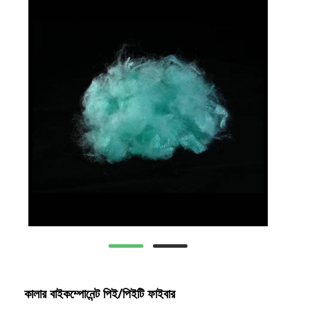
কালার বাইকম্পোনেন্ট পিই/পিইটি ফাইবার