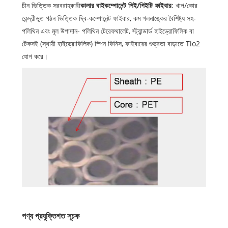
চীন ভিত্তিক সরবরাহকারী
কালার বাইকম্পোনেন্ট পিই/পিইটি ফাইবার
: খাপ/কোর
কেন্দ্রীভূত গঠন ভিত্তিক দ্বি-কম্পোনেন্ট ফাইবার, কম গলনাঙ্কের বৈশিষ্ট্য সহ-
পলিথিন এবং মূল উপাদান- পলিথিন টেরেফথালেট, স্ট্যান্ডার্ড হাইড্রোফিলিক বা
টেকসই (স্থায়ী হাইড্রোফিলিক) স্পিন ফিনিস, ফাইবারের শুভ্রতা বাড়াতে Tio2
যোগ করে।
পণ্য প্রযুক্তিগত সূচক