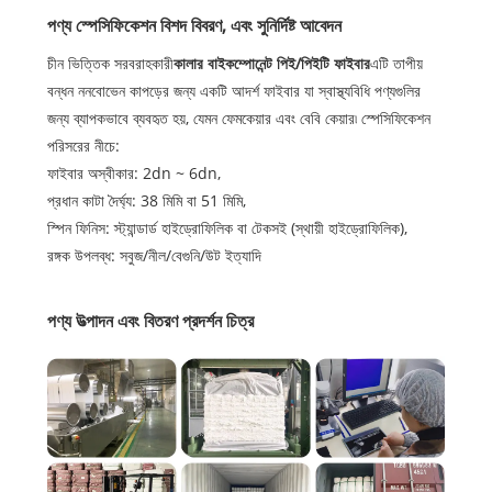
পণ্য স্পেসিফিকেশন বিশদ বিবরণ, এবং সুনির্দিষ্ট আবেদন
চীন ভিত্তিক সরবরাহকারী
কালার বাইকম্পোনেন্ট পিই/পিইটি ফাইবার
এটি তাপীয়
বন্ধন ননবোভেন কাপড়ের জন্য একটি আদর্শ ফাইবার যা স্বাস্থ্যবিধি পণ্যগুলির
জন্য ব্যাপকভাবে ব্যবহৃত হয়, যেমন ফেমকেয়ার এবং বেবি কেয়ার৷ স্পেসিফিকেশন
পরিসরের নীচে:
ফাইবার অস্বীকার: 2dn ~ 6dn,
প্রধান কাটা দৈর্ঘ্য: 38 মিমি বা 51 মিমি,
স্পিন ফিনিস: স্ট্যান্ডার্ড হাইড্রোফিলিক বা টেকসই (স্থায়ী হাইড্রোফিলিক),
রঙ্গক উপলব্ধ: সবুজ/নীল/বেগুনি/উট ইত্যাদি
পণ্য উত্পাদন এবং বিতরণ প্রদর্শন চিত্র