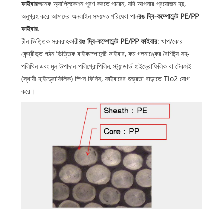
ফাইবার
অনেক অ্যাপ্লিকেশন পূরণ করতে পারেন, যদি আপনার প্রয়োজন হয়,
অনুগ্রহ করে আমাদের অনলাইন সময়মত পরিষেবা পান
রঙ দ্বি-কম্পোনেন্ট PE/PP
ফাইবার
.
চীন ভিত্তিক সরবরাহকারী
রঙ দ্বি-কম্পোনেন্ট PE/PP ফাইবার
: খাপ/কোর
কেন্দ্রীভূত গঠন ভিত্তিক বাইকম্পোনেন্ট ফাইবার, কম গলনাঙ্কের বৈশিষ্ট্য সহ-
পলিথিন এবং মূল উপাদান-পলিপ্রোপিলিন, স্ট্যান্ডার্ড হাইড্রোফিলিক বা টেকসই
(স্থায়ী হাইড্রোফিলিক) স্পিন ফিনিস, ফাইবারের শুভ্রতা বাড়াতে Tio2 যোগ
করে।