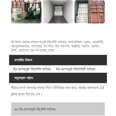
হট ট্যাগ: কালার বাইকম্পোনেন্ট PE/PP ফাইবার, কাস্টমাইজড, বাল্ক, কোয়ালিটি,
ম্যানুফ্যাকচারার, সাপ্লায়ার, ইন স্টক, ফ্রি স্যাম্পল, ফ্যাক্টরি, প্রাইস, প্রাইস
লিস্ট, কোটেশন, মেড ইন চায়না, চায়না
সম্পর্কিত বিভাগ
দ্বি-কম্পোনেন্ট পিই/পিপি ফাইবার
দ্বি-কম্পোনেন্ট পিই/পিইটি ফাইবার
অনুসন্ধান পাঠান
নীচের ফর্মে আপনার তদন্ত দিতে নির্দ্বিধায় দয়া করে. আমরা আপনাকে 24
ঘন্টার মধ্যে উত্তর দেব।