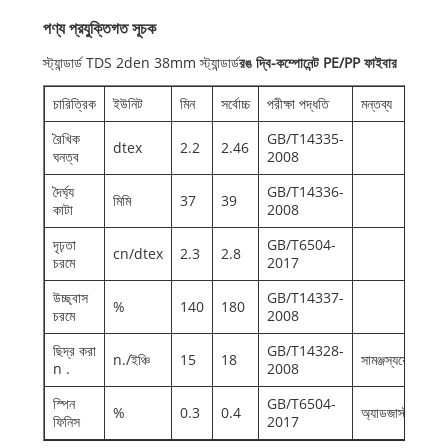
পণ্য প্রযুক্তিগত সূচক
স্ট্যান্ডার্ড TDS 2den 38mm স্ট্যান্ডার্ড
রঙ দ্বি-কম্পোনেন্ট PE/PP ফাইবার
চারিত্রিক
ইউনিট
মিন
সর্বোচ্চ
পরীক্ষা পদ্ধতি
মন্তব্য
রৈখিক
GB/T14335-
dtex
2.2
2.46
ঘনত্ব
2008
দৈর্ঘ্য
GB/T14336-
মিমি
37
39
কাটা
2008
দৃঢ়তা
GB/T6504-
cn/dtex
2.3
2.8
চরমে
2017
উচ্ছ্বাস
GB/T14337-
%
140
180
চরমে
2008
ছিদ্র করা
GB/T14328-
n./ইঞ্চি
15
18
সামঞ্জস্যযোগ্য
n .
2008
স্পিন
GB/T6504-
%
0.3
0.4
অ্যাডজাস্টবেল
ফিনিস
2017