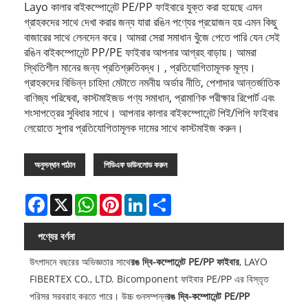
Layo কালার বাইকম্পোনেন্ট PE/PP ফাইবারে যুক্ত করা হয়েছে এমন
গ্রাহকদের সাথে দেখা করার জন্য যারা রঙিন পণ্যের প্রয়োজন হয় এমন কিছু
বাজারের সাথে লেনদেন করে। আমরা সেরা সমাধান খুঁজে পেতে পারি যেন সেই
রঙিন বাইকম্পোনেন্ট PP/PE ফাইবার আপনার আগ্রহ বাড়ায়। আমরা
স্থিতিশীল মানের জন্য প্রতিশ্রুতিবদ্ধ। , প্রতিযোগিতামূলক মূল্য।
গ্রাহকদের বিভিন্ন চাহিদা মেটাতে নমনীয় অর্ডার নীতি, পেশাদার আন্তর্জাতিক
বাণিজ্য পরিষেবা, কাস্টমাইজড পণ্য সমাধান, প্রামাণিক পরীক্ষার রিপোর্ট এবং
শংসাপত্রের সুবিধার সাথে। আপনার কালার বাইকম্পোনেন্ট পিই/পিপি ফাইবার
লেয়োতে ​​সুপার প্রতিযোগিতামূলক দামের সাথে কাস্টমাইজ করুন।
অনুসন্ধান পাঠান
পিডিএফ ডাউনলোড করুন
Facebook
X
WhatsApp
Pinterest
LinkedIn
Share
পণ্যের বর্ণনা
উৎপাদনে বছরের অভিজ্ঞতার সাথে
রঙ দ্বি-কম্পোনেন্ট PE/PP ফাইবার
, LAYO
FIBERTEX CO., LTD. Bicomponent ফাইবার PE/PP এর বিস্তৃত
পরিসর সরবরাহ করতে পারে। উচ্চ গুনসম্পন্ন
রঙ দ্বি-কম্পোনেন্ট PE/PP