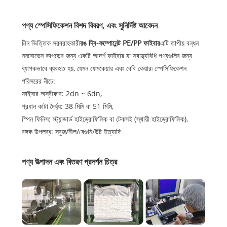
পণ্য স্পেসিফিকেশন বিশদ বিবরণ, এবং সুনির্দিষ্ট আবেদন
চীন ভিত্তিক সরবরাহকারী
রঙ দ্বি-কম্পোনেন্ট PE/PP ফাইবার
এটি তাপীয় বন্ধন
ননবোভেন কাপড়ের জন্য একটি আদর্শ ফাইবার যা স্বাস্থ্যবিধি পণ্যগুলির জন্য
ব্যাপকভাবে ব্যবহৃত হয়, যেমন ফেমকেয়ার এবং বেবি কেয়ার৷ স্পেসিফিকেশন
পরিসরের নীচে:
ফাইবার অস্বীকার: 2dn ~ 6dn,
প্রধান কাটা দৈর্ঘ্য: 38 মিমি বা 51 মিমি,
স্পিন ফিনিস: স্ট্যান্ডার্ড হাইড্রোফিলিক বা টেকসই (স্থায়ী হাইড্রোফিলিক),
রঙ্গক উপলব্ধ: সবুজ/নীল/বেগুনি/উট ইত্যাদি
পণ্য উত্পাদন এবং বিতরণ প্রদর্শন চিত্র