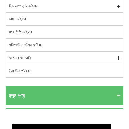
দ্বি-কম্পোনেন্ট ফাইবার
রেয়ন ফাইবার
মনো পিপি ফাইবার
পলিয়েস্টার স্টেপল ফাইবার
অ বোনা আমদানি
ইলাস্টিক পলিমার
নতুন পণ্য