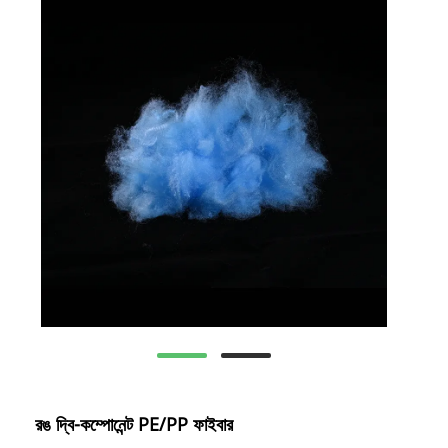
রঙ দ্বি-কম্পোনেন্ট PE/PP ফাইবার